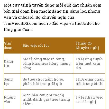
Một quy trình tuyển dụng môi giới đạt chuẩn gồm
bốn giai đoạn liền mạch: đăng tin, sàng lọc, phỏng
vấn và onboard. Bộ khuyến nghị của
TimViecBDS.com nêu rõ đầu việc và thước đo cho
từng giai đoạn:
Giai
Thước đo
Đầu việc cốt lõi
đoạn
khuyến nghị
Mô tả công việc rõ ràng,
Tỷ lệ ứng tuyển
Đăng
công khai hoa hồng, lương
trên lượt xem
tin
cứng
tin
Sàng
Bộ tiêu chí chấm hồ sơ,
Thời gian phản
lọc
phản hồi trong 48 giờ
hồi trung bình
Kịch bản câu hỏi thống
Phỏng
Tỷ lệ nhận việc
nhất, đánh giá theo thang
vấn
sau đề nghị
điểm