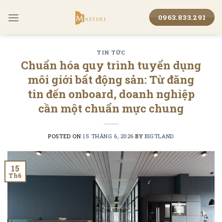
Skip
to
0963.833.291
content
TIN TỨC
Chuẩn hóa quy trình tuyển dụng
môi giới bất động sản: Từ đăng
tin đến onboard, doanh nghiệp
cần một chuẩn mực chung
POSTED ON
15 THÁNG 6, 2026
BY
BIGTLAND
15
Th6